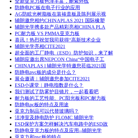
全新亚克力板色泽丰富，耐紫外线
防静电PC板在电子行业的应用
AG防眩光树脂板在装裱盖板及陈列展示视
辅朗邀您相约CHINAPLAS 2021 国际橡塑
辅朗光学携多款产品精彩亮相CHINA PLA
PC耐力板 VS PMMA亚克力板
喜讯！热烈祝贺我司获得“高新技术企业
辅朗光学亮相CITE2021
超全面的工厂静电（ESD）防护知识，来了解
辅朗应邀出席NEPCON China“中国电子工
CHINAPLAS l 辅朗光学特邀您莅临2021国
防静电pvc板的成分是什么？
展会邀请︱辅朗邀您参加CITE2021
ESD小课堂︱静电指数是什么？
我们测试了防雾护目镜片，一起看看吧
耐力板的工艺性能、PC阳光板和PC耐力板
防静电pc板的特点及用途
亚克力制品可以代替玻璃吗？
洁净室及静电防护 FLOMC 辅朗光学
ESD保护方案怎样解决汽车电路中的ESD故
防静电亚克力板的特点及应用--辅朗光学
亚克力和pvc板的特点