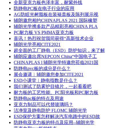
全新亚克力板色泽丰富，耐紫外线
防静电PC板在电子行业的应用
AG防眩光树脂板在装裱盖板及陈列展示视
辅朗邀您相约CHINAPLAS 2021 国际橡塑
辅朗光学携多款产品精彩亮相CHINA PLA
PC耐力板 VS PMMA亚克力板
喜讯！热烈祝贺我司获得“高新技术企业
辅朗光学亮相CITE2021
超全面的工厂静电（ESD）防护知识，来了解
辅朗应邀出席NEPCON China“中国电子工
CHINAPLAS l 辅朗光学特邀您莅临2021国
防静电pvc板的成分是什么？
展会邀请︱辅朗邀您参加CITE2021
ESD小课堂︱静电指数是什么？
我们测试了防雾护目镜片，一起看看吧
耐力板的工艺性能、PC阳光板和PC耐力板
防静电pc板的特点及用途
亚克力制品可以代替玻璃吗？
洁净室及静电防护 FLOMC 辅朗光学
ESD保护方案怎样解决汽车电路中的ESD故
防静电亚克力板的特点及应用--辅朗光学