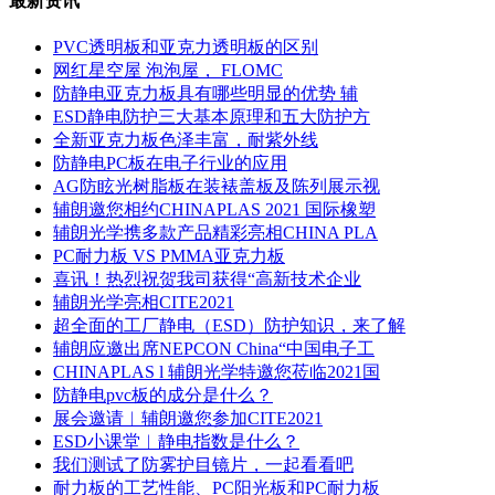
最新资讯
PVC透明板和亚克力透明板的区别
网红星空屋 泡泡屋， FLOMC
防静电亚克力板具有哪些明显的优势 辅
ESD静电防护三大基本原理和五大防护方
全新亚克力板色泽丰富，耐紫外线
防静电PC板在电子行业的应用
AG防眩光树脂板在装裱盖板及陈列展示视
辅朗邀您相约CHINAPLAS 2021 国际橡塑
辅朗光学携多款产品精彩亮相CHINA PLA
PC耐力板 VS PMMA亚克力板
喜讯！热烈祝贺我司获得“高新技术企业
辅朗光学亮相CITE2021
超全面的工厂静电（ESD）防护知识，来了解
辅朗应邀出席NEPCON China“中国电子工
CHINAPLAS l 辅朗光学特邀您莅临2021国
防静电pvc板的成分是什么？
展会邀请︱辅朗邀您参加CITE2021
ESD小课堂︱静电指数是什么？
我们测试了防雾护目镜片，一起看看吧
耐力板的工艺性能、PC阳光板和PC耐力板