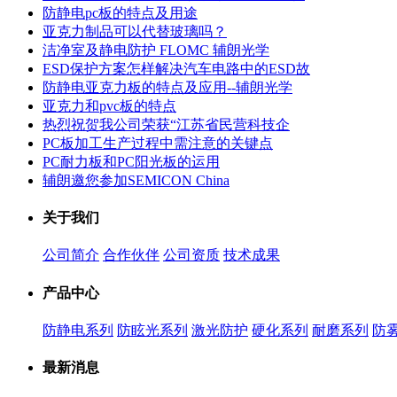
防静电pc板的特点及用途
亚克力制品可以代替玻璃吗？
洁净室及静电防护 FLOMC 辅朗光学
ESD保护方案怎样解决汽车电路中的ESD故
防静电亚克力板的特点及应用--辅朗光学
亚克力和pvc板的特点
热烈祝贺我公司荣获“江苏省民营科技企
PC板加工生产过程中需注意的关键点
PC耐力板和PC阳光板的运用
辅朗邀您参加SEMICON China
关于我们
公司简介
合作伙伴
公司资质
技术成果
产品中心
防静电系列
防眩光系列
激光防护
硬化系列
耐磨系列
防
最新消息