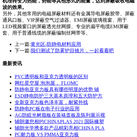
机理转变为热能，势能等其他形式的能量，达到屏蔽吸收电磁
波的效果。
另外，其他常用的电磁屏蔽材料还有金属导电屏蔽胶带、屏蔽
通风口板、VIP屏蔽空气过滤器、EMI屏蔽玻璃视窗、用于
LED视频窗口的屏蔽透光丝网膜、专业的扁平电缆EMI屏蔽
套、用于普通线缆的屏蔽编制丝网带等。
上一篇:
黄光区-防静电材料应用
下一篇:
我们测试了防雾护目镜片，一起看看吧
最新资讯
PVC透明板和亚克力透明板的区别
网红星空屋 泡泡屋， FLOMC
防静电亚克力板具有哪些明显的优势 辅
ESD静电防护三大基本原理和五大防护方
全新亚克力板色泽丰富，耐紫外线
防静电PC板在电子行业的应用
AG防眩光树脂板在装裱盖板及陈列展示视
辅朗邀您相约CHINAPLAS 2021 国际橡塑
辅朗光学携多款产品精彩亮相CHINA PLA
PC耐力板 VS PMMA亚克力板