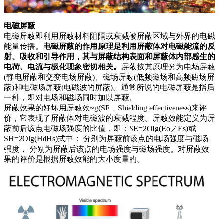
电磁屏蔽
电磁屏蔽即利用屏蔽材料阻隔或衰减被屏蔽区域与外界的电磁
能量传播。
电磁屏蔽的作用原理是利用屏蔽体对电磁能流的反
射、吸收和引导作用，其与屏蔽结构表面和屏蔽体内部感生的
电荷、电流与极化现象密切相关。
屏蔽按其原理分为电场屏蔽
(静电屏蔽和交变电场屏蔽)、磁场屏蔽(低频磁场和高频磁场屏
蔽)和电磁场屏蔽(电磁波的屏蔽)。通常所说的电磁屏蔽是指后
一种，即对电场和磁场同时加以屏蔽。
屏蔽效果的好坏用屏蔽效~g(SE，Shielding effectiveness)来评
价，它表现了屏蔽体对电磁波的衰减程度。屏蔽效能定义为屏
蔽前后该点电磁场强度的比值，即：SE=2OIg(Eo／Es)或
SH=2Olg(HdHs)式中： 分别为屏蔽前该点的电场强度与磁场
强度， 分别为屏蔽后该点的电场强度与磁场强度。对屏蔽效
果的评价是根据屏蔽效能的大小度量的。