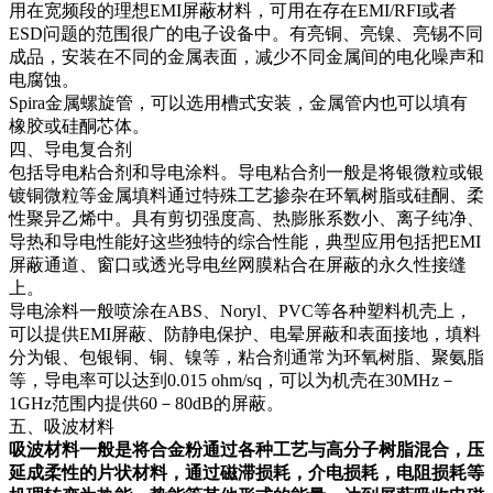
用在宽频段的理想EMI屏蔽材料，可用在存在EMI/RFI或者
ESD问题的范围很广的电子设备中。有亮铜、亮镍、亮锡不同
成品，安装在不同的金属表面，减少不同金属间的电化噪声和
电腐蚀。
Spira金属螺旋管，可以选用槽式安装，金属管内也可以填有
橡胶或硅酮芯体。
四、导电复合剂
包括导电粘合剂和导电涂料。导电粘合剂一般是将银微粒或银
镀铜微粒等金属填料通过特殊工艺掺杂在环氧树脂或硅酮、柔
性聚异乙烯中。具有剪切强度高、热膨胀系数小、离子纯净、
导热和导电性能好这些独特的综合性能，典型应用包括把EMI
屏蔽通道、窗口或透光导电丝网膜粘合在屏蔽的永久性接缝
上。
导电涂料一般喷涂在ABS、Noryl、PVC等各种塑料机壳上，
可以提供EMI屏蔽、防静电保护、电晕屏蔽和表面接地，填料
分为银、包银铜、铜、镍等，粘合剂通常为环氧树脂、聚氨脂
等，导电率可以达到0.015 ohm/sq，可以为机壳在30MHz－
1GHz范围内提供60－80dB的屏蔽。
五、吸波材料
吸波材料一般是将合金粉通过各种工艺与高分子树脂混合，压
延成柔性的片状材料，通过磁滞损耗，介电损耗，电阻损耗等