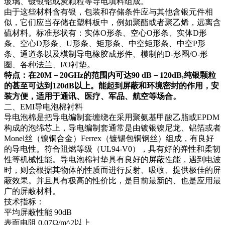
玻璃、镀银铅或炭颗粒等导电填料组成。
由于这些材料含有银，包装和存储条件应与其他含银元件相
似，它们应当存储在塑料板中，例如聚酯或者聚乙烯，远离含
硫材料。标准形状有：实体O形条、空心O形条、实体D形
条、空心D形条、U形条、矩形条、中空矩形条、中空P形
条、通道条以及模制导电橡胶成形件、模制的D-形圈/O-形
圈、各种法兰、I/O衬垫。
特点：在20M－20GHz的范围内可达90 dB－120dB,纯银颗粒
的甚至可达到120dB以上。能起到屏蔽和环境密封的作用，安
装方便，适用于通讯、医疗、军品、航空等场合。
二、EMI导电泡棉衬料
导电泡棉是把导电编制套缠绕在采用聚氨基甲酸乙脂或EPDM
构成的泡绵芯上，导电编制套通常是由镀银镍尼龙、铝箔或者
Monel丝（镍铜合金）Ferrex（镀锡包铜钢丝）组成，有良好
的导电性。符合阻燃等级（UL94-V0），具有好的弹性和柔韧
性等机械性能。导电泡棉衬垫具有良好的屏蔽性能，遇到电波
时，则会根据其物体的性质而进行反射、吸收、提供极佳的屏
蔽效果。并且具有极高的性价比，是目前最新的、也是应用最
广的屏蔽材料。
技术指标：
平均屏蔽性能 90dB
表面电阻 0.07Ω/m^2以上