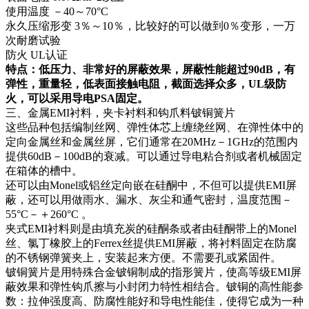
使用温度 －40～70°C
永久压缩形变 3％～10％，比较好的可以做到0％变形，一万
次耐磨试验
防火 UL认证
特点：低压力、非常好的屏蔽效果，屏蔽性能超过90dB，有
弹性，重量轻，低表面接触电阻，截面选择众多，UL级防
火，可以采用导电PSA固定。
三、金属EMI衬料，夹卡衬料和钩爪料铍铜簧片
这些品种包括编制丝网、弹性体芯上缠绕丝网、在弹性体中的
定向金属丝和金属丝屏，它们通常在20MHz－1GHz的范围内
提供60dB－100dB的衰减。可以通过导电粘合剂或者机械固定
在箱体的槽中。
还可以由Monel或铝丝定向嵌在硅酮中，不但可以提供EMI屏
蔽，还可以用做雨水、漏水、灰尘和通气密封，温度范围－
55°C－＋260°C 。
夹式EMI衬料则是由填充炭的硅酮条或者由硅酮带上的Monel
丝、氯丁橡胶上的Ferrex丝提供EMI屏蔽，将衬料固定在防腐
的不锈钢弹簧夹上，安装起来方便。不需要孔或紧固件。
铍铜簧片是用特殊合金铍铜制成的指形簧片，使高等级EMI屏
蔽效果和弹性钩爪擦与小封闭力特性相结合。铍铜的高性能参
数：拉伸强度高、防腐性能好和导电性能佳，使得它成为一种