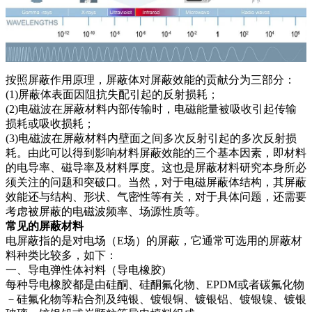
按照屏蔽作用原理，屏蔽体对屏蔽效能的贡献分为三部分：
(1)屏蔽体表面因阻抗失配引起的反射损耗；
(2)电磁波在屏蔽材料内部传输时，电磁能量被吸收引起传输
损耗或吸收损耗；
(3)电磁波在屏蔽材料内壁面之间多次反射引起的多次反射损
耗。由此可以得到影响材料屏蔽效能的三个基本因素，即材料
的电导率、磁导率及材料厚度。这也是屏蔽材料研究本身所必
须关注的问题和突破口。当然，对于电磁屏蔽体结构，其屏蔽
效能还与结构、形状、气密性等有关，对于具体问题，还需要
考虑被屏蔽的电磁波频率、场源性质等。
常见的屏蔽材料
电屏蔽指的是对电场（E场）的屏蔽，它通常可选用的屏蔽材
料种类比较多，如下：
一、导电弹性体衬料（导电橡胶)
每种导电橡胶都是由硅酮、硅酮氟化物、EPDM或者碳氟化物
－硅氟化物等粘合剂及纯银、镀银铜、镀银铝、镀银镍、镀银