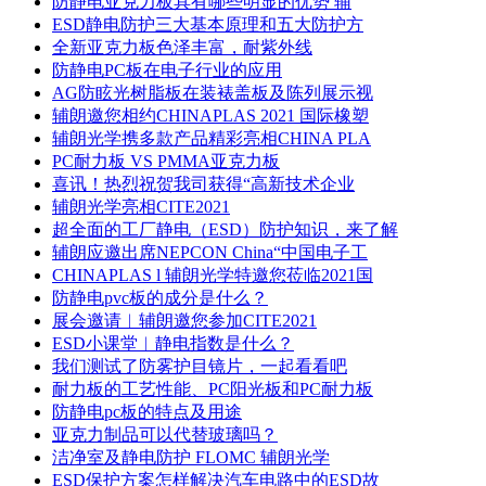
防静电亚克力板具有哪些明显的优势 辅
ESD静电防护三大基本原理和五大防护方
全新亚克力板色泽丰富，耐紫外线
防静电PC板在电子行业的应用
AG防眩光树脂板在装裱盖板及陈列展示视
辅朗邀您相约CHINAPLAS 2021 国际橡塑
辅朗光学携多款产品精彩亮相CHINA PLA
PC耐力板 VS PMMA亚克力板
喜讯！热烈祝贺我司获得“高新技术企业
辅朗光学亮相CITE2021
超全面的工厂静电（ESD）防护知识，来了解
辅朗应邀出席NEPCON China“中国电子工
CHINAPLAS l 辅朗光学特邀您莅临2021国
防静电pvc板的成分是什么？
展会邀请︱辅朗邀您参加CITE2021
ESD小课堂︱静电指数是什么？
我们测试了防雾护目镜片，一起看看吧
耐力板的工艺性能、PC阳光板和PC耐力板
防静电pc板的特点及用途
亚克力制品可以代替玻璃吗？
洁净室及静电防护 FLOMC 辅朗光学
ESD保护方案怎样解决汽车电路中的ESD故